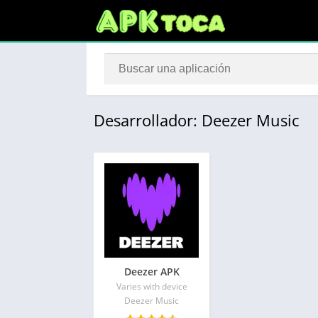
Desarrollador: Deezer Music
Deezer APK
Varies with device
Deezer Music