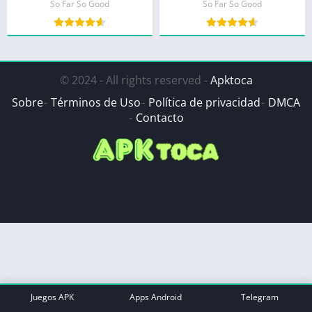
So Far So Good
So Far So Good
© 2024 - All rights reserved -
Apktoca
Sobre
Términos de Uso
Política de privacidad
DMCA
Contacto
Juegos APK
Apps Android
Telegram