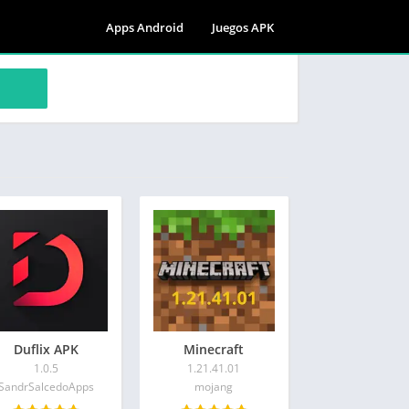
Apps Android
Juegos APK
Duflix APK
Minecraft
1.0.5
1.21.41.01
SandrSalcedoApps
mojang