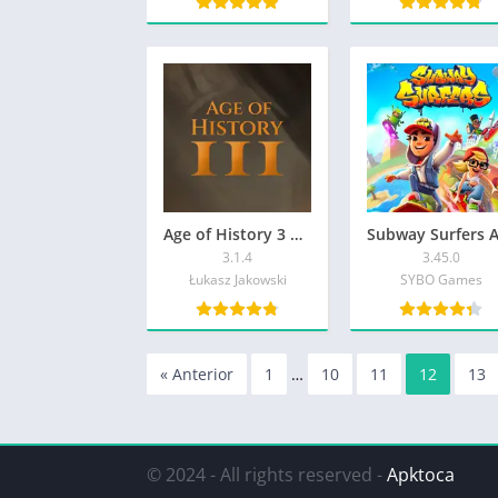
Age of History 3 APK
3.1.4
3.45.0
Łukasz Jakowski
SYBO Games
« Anterior
1
…
10
11
12
13
© 2024 - All rights reserved -
Apktoca