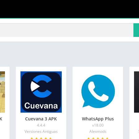
K
Cuevana 3 APK
WhatsApp Plus
4.4.4
v18.00
Versiones Antiguas
Alexmods