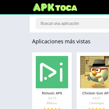
Aplicaciones más vistas
Rimusic APK
Chicken Gun AP
0.6.73
4.6.01
RiMusic
ChaloApps