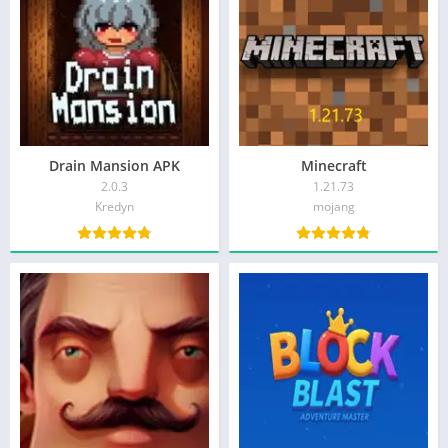
Drain Mansion APK
Minecraft
2.0.3
1.21.73
Kredyn
mojang