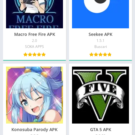
Macro Free Fire APK
Seekee APK
2.0
1.5.1
SOKA APPS
Buscari
Konosuba Parody APK
GTA 5 APK