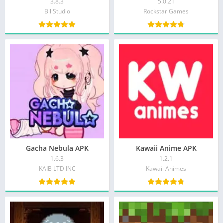
3.8.3
5.0.21
BillStudio
Rockstar Games
Gacha Nebula APK
Kawaii Anime APK
1.6.3
1.2.1
KAIB LTD INC
Kawaii Animes