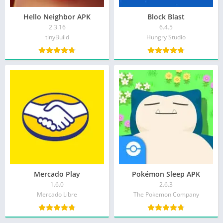
Hello Neighbor APK
Block Blast
2.3.16
6.4.5
tinyBuild
Hungry Studio
Mercado Play
Pokémon Sleep APK
1.6.0
2.6.3
Mercado Libre
The Pokemon Company