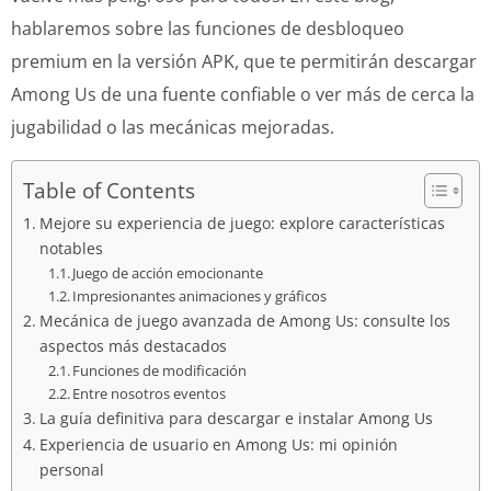
hablaremos sobre las funciones de desbloqueo
premium en la versión APK, que te permitirán descargar
Among Us de una fuente confiable o ver más de cerca la
jugabilidad o las mecánicas mejoradas.
Table of Contents
Mejore su experiencia de juego: explore características
notables
Juego de acción emocionante
Impresionantes animaciones y gráficos
Mecánica de juego avanzada de Among Us: consulte los
aspectos más destacados
Funciones de modificación
Entre nosotros eventos
La guía definitiva para descargar e instalar Among Us
Experiencia de usuario en Among Us: mi opinión
personal