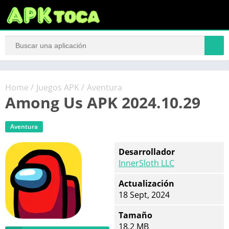
Home
/
Juegos APK
/
Aventura
Among Us APK 2024.10.29
Aventura
Desarrollador
InnerSloth LLC
Actualización
18 Sept, 2024
Tamaño
18.2 MB