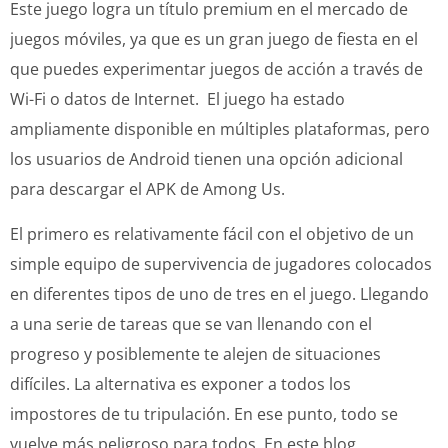
Este juego logra un título premium en el mercado de
juegos móviles, ya que es un gran juego de fiesta en el
que puedes experimentar juegos de acción a través de
Wi-Fi o datos de Internet. El juego ha estado
ampliamente disponible en múltiples plataformas, pero
los usuarios de Android tienen una opción adicional
para descargar el APK de Among Us.
El primero es relativamente fácil con el objetivo de un
simple equipo de supervivencia de jugadores colocados
en diferentes tipos de uno de tres en el juego. Llegando
a una serie de tareas que se van llenando con el
progreso y posiblemente te alejen de situaciones
difíciles. La alternativa es exponer a todos los
impostores de tu tripulación. En ese punto, todo se
vuelve más peligroso para todos. En este blog,