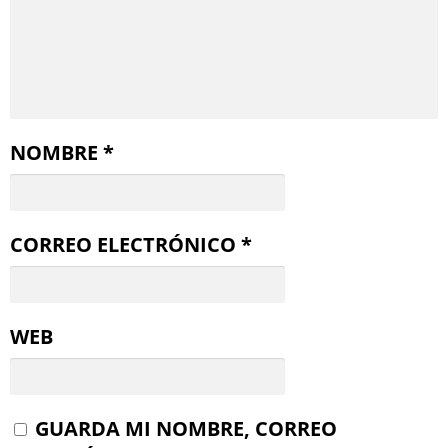
NOMBRE
*
CORREO ELECTRÓNICO
*
WEB
GUARDA MI NOMBRE, CORREO