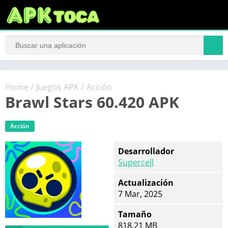
Home
/
Juegos APK
/
Acción
Brawl Stars 60.420 APK
Acción
Desarrollador
Supercell
Actualización
7 Mar, 2025
Tamaño
818.21 MB