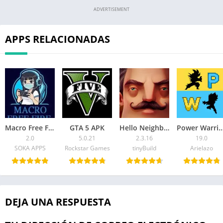
ADVERTISEMENT
APPS RELACIONADAS
Macro Free Fire APK
GTA 5 APK
Hello Neighbor APK
Power Warri
2.0
5.0.21
2.3.16
19.0
SOKA APPS
Rockstar Games
tinyBuild
Arielazo
DEJA UNA RESPUESTA