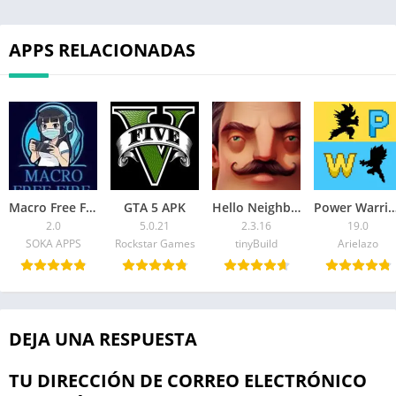
APPS RELACIONADAS
Macro Free Fire APK
GTA 5 APK
Hello Neighbor APK
Power Warri
2.0
5.0.21
2.3.16
19.0
SOKA APPS
Rockstar Games
tinyBuild
Arielazo
DEJA UNA RESPUESTA
TU DIRECCIÓN DE CORREO ELECTRÓNICO