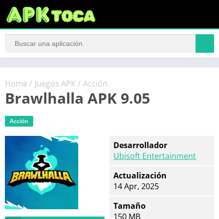
Home
/
Juegos APK
/
Acción
Brawlhalla APK 9.05
Acción
Desarrollador
Ubisoft Entertainment
Actualización
14 Apr, 2025
Tamaño
150 MB