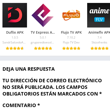
Duflix APK
TV Express APK
Flujo TV APK
Animeflv AP
1.0.5
5.0.1
7.10.2
7.4
SandrSalcedoApps
gruporedtvesolucoes
Flujo TV Dev
Skizofrenks
DEJA UNA RESPUESTA
TU DIRECCIÓN DE CORREO ELECTRÓNICO
NO SERÁ PUBLICADA.
LOS CAMPOS
OBLIGATORIOS ESTÁN MARCADOS CON
*
COMENTARIO
*