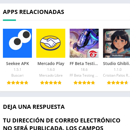
APPS RELACIONADAS
Seekee APK
Mercado Play
FF Beta Testing APK
Studio
1.5.1
1.6.0
18.6
1.1.0
Buscari
Mercado Libre
FF Beta Testing Team
Cristian Palos R
DEJA UNA RESPUESTA
TU DIRECCIÓN DE CORREO ELECTRÓNICO
NO SERÁ PUBLICADA.
LOS CAMPOS