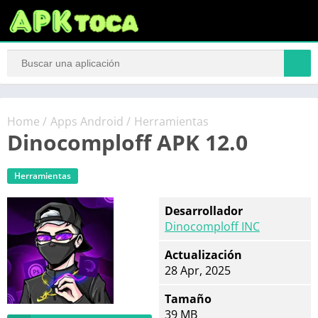
Home
/
Apps Android
/
Herramientas
Dinocomploff APK 12.0
Herramientas
Desarrollador
Dinocomploff INC
Actualización
28 Apr, 2025
Tamaño
39 MB