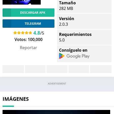
Tamaño
282 MB
DESCARGAR APK
Versión
TELEGRAM
2.0.3
4.8
/5
Requerimientos
Votos:
100,000
5.0
Reportar
Consíguelo en
ADVERTISEMENT
IMÁGENES