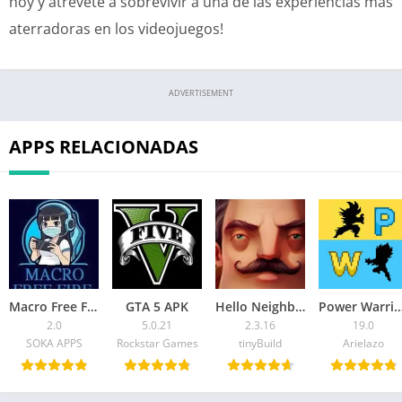
hoy y atrévete a sobrevivir a una de las experiencias más
aterradoras en los videojuegos!
ADVERTISEMENT
APPS RELACIONADAS
Macro Free Fire APK
GTA 5 APK
Hello Neighbor APK
Power Warri
2.0
5.0.21
2.3.16
19.0
SOKA APPS
Rockstar Games
tinyBuild
Arielazo