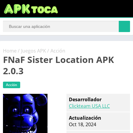
Home
/
Juegos APK
/
Acción
FNaF Sister Location APK
2.0.3
Acción
Desarrollador
Clickteam USA LLC
Actualización
Oct 18, 2024