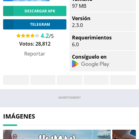
97 MB
DESCARGAR APK
Versión
TELEGRAM
2.3.0
4.2
/5
Requerimientos
Votos:
28,812
6.0
Reportar
Consíguelo en
ADVERTISEMENT
IMÁGENES