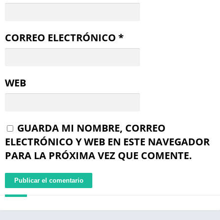
CORREO ELECTRÓNICO
*
WEB
GUARDA MI NOMBRE, CORREO
ELECTRÓNICO Y WEB EN ESTE NAVEGADOR
PARA LA PRÓXIMA VEZ QUE COMENTE.