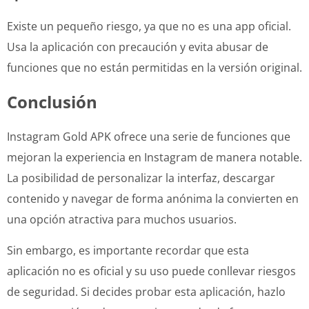
Existe un pequeño riesgo, ya que no es una app oficial.
Usa la aplicación con precaución y evita abusar de
funciones que no están permitidas en la versión original.
Conclusión
Instagram Gold APK ofrece una serie de funciones que
mejoran la experiencia en Instagram de manera notable.
La posibilidad de personalizar la interfaz, descargar
contenido y navegar de forma anónima la convierten en
una opción atractiva para muchos usuarios.
Sin embargo, es importante recordar que esta
aplicación no es oficial y su uso puede conllevar riesgos
de seguridad. Si decides probar esta aplicación, hazlo