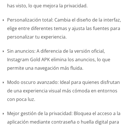
has visto, lo que mejora la privacidad.
Personalización total: Cambia el diseño de la interfaz,
elige entre diferentes temas y ajusta las fuentes para
personalizar tu experiencia.
Sin anuncios: A diferencia de la versión oficial,
Instagram Gold APK elimina los anuncios, lo que
permite una navegación más fluida.
Modo oscuro avanzado: Ideal para quienes disfrutan
de una experiencia visual más cómoda en entornos
con poca luz.
Mejor gestión de la privacidad: Bloquea el acceso a la
aplicación mediante contraseña o huella digital para