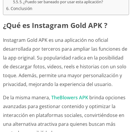
5. ¿Puedo ser baneado por usar esta aplicación?
Conclusión
¿Qué es Instagram Gold APK ?
Instagram Gold APK es una aplicación no oficial
desarrollada por terceros para ampliar las funciones de
la app original. Su popularidad radica en la posibilidad
de descargar fotos, videos, reels e historias con un solo
toque. Además, permite una mayor personalización y
privacidad, mejorando la experiencia del usuario.
De la misma manera,
TheBlowers APK
brinda opciones
avanzadas para gestionar contenido y optimizar la
interacción en plataformas sociales, convirtiéndose en
una alternativa atractiva para quienes buscan más