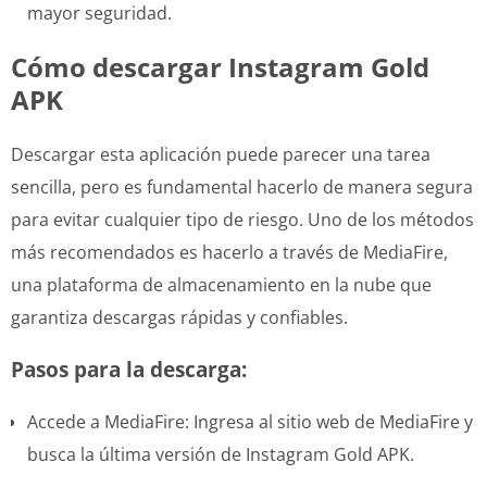
mayor seguridad.
Cómo descargar Instagram Gold
APK
Descargar esta aplicación puede parecer una tarea
sencilla, pero es fundamental hacerlo de manera segura
para evitar cualquier tipo de riesgo. Uno de los métodos
más recomendados es hacerlo a través de MediaFire,
una plataforma de almacenamiento en la nube que
garantiza descargas rápidas y confiables.
Pasos para la descarga:
Accede a MediaFire: Ingresa al sitio web de MediaFire y
busca la última versión de Instagram Gold APK.