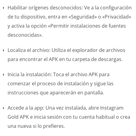
Habilitar orígenes desconocidos: Ve a la configuración
de tu dispositivo, entra en «Seguridad» o «Privacidad»
y activa la opción «Permitir instalaciones de fuentes
desconocidas».
Localiza el archivo: Utiliza el explorador de archivos
para encontrar el APK en tu carpeta de descargas.
Inicia la instalación: Toca el archivo APK para
comenzar el proceso de instalación y sigue las
instrucciones que aparecerán en pantalla.
Accede a la app: Una vez instalada, abre Instagram
Gold APK e inicia sesión con tu cuenta habitual o crea
una nueva si lo prefieres.