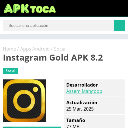
Home
/
Apps Android
/
Social
Instagram Gold APK 8.2
Social
Desarrollador
Assem Mahgoob
Actualización
25 Mar, 2025
Tamaño
77 MB