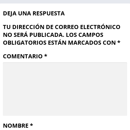
DEJA UNA RESPUESTA
TU DIRECCIÓN DE CORREO ELECTRÓNICO
NO SERÁ PUBLICADA.
LOS CAMPOS
OBLIGATORIOS ESTÁN MARCADOS CON
*
COMENTARIO
*
NOMBRE
*