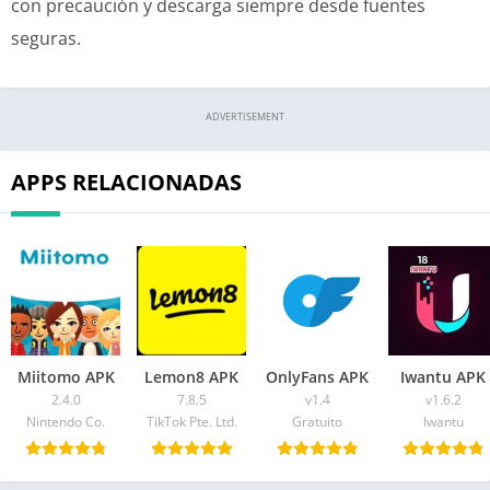
con precaución y descarga siempre desde fuentes
seguras.
ADVERTISEMENT
APPS RELACIONADAS
Miitomo APK
Lemon8 APK
OnlyFans APK
Iwantu APK
2.4.0
7.8.5
v1.4
v1.6.2
Nintendo Co.
TikTok Pte. Ltd.
Gratuito
Iwantu