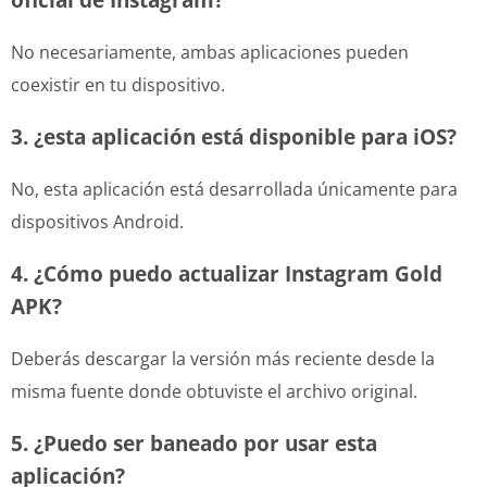
No necesariamente, ambas aplicaciones pueden
coexistir en tu dispositivo.
3. ¿esta aplicación está disponible para iOS?
No, esta aplicación está desarrollada únicamente para
dispositivos Android.
4. ¿Cómo puedo actualizar Instagram Gold
APK?
Deberás descargar la versión más reciente desde la
misma fuente donde obtuviste el archivo original.
5. ¿Puedo ser baneado por usar esta
aplicación?