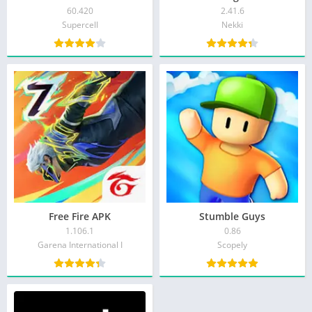
60.420
2.41.6
Supercell
Nekki
Free Fire APK
Stumble Guys
1.106.1
0.86
Garena International I
Scopely