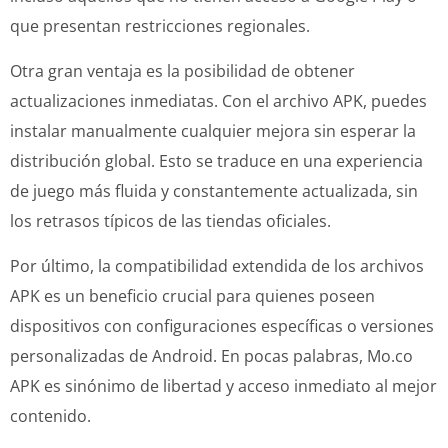
que presentan restricciones regionales.
Otra gran ventaja es la posibilidad de obtener
actualizaciones inmediatas. Con el archivo APK, puedes
instalar manualmente cualquier mejora sin esperar la
distribución global. Esto se traduce en una experiencia
de juego más fluida y constantemente actualizada, sin
los retrasos típicos de las tiendas oficiales.
Por último, la compatibilidad extendida de los archivos
APK es un beneficio crucial para quienes poseen
dispositivos con configuraciones específicas o versiones
personalizadas de Android. En pocas palabras, Mo.co
APK es sinónimo de libertad y acceso inmediato al mejor
contenido.