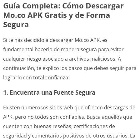
Guía Completa: Cómo Descargar
Mo.co APK Gratis y de Forma
Segura
Si te has decidido a descargar Mo.co APK, es
fundamental hacerlo de manera segura para evitar
cualquier riesgo asociado a archivos maliciosos. A
continuación, te explico los pasos que debes seguir para
lograrlo con total confianza:
1. Encuentra una Fuente Segura
Existen numerosos sitios web que ofrecen descargas de
APK, pero no todos son confiables. Busca aquellos que
cuenten con buenas reseñas, certificaciones de
seguridad y comentarios positivos de otros usuarios. La