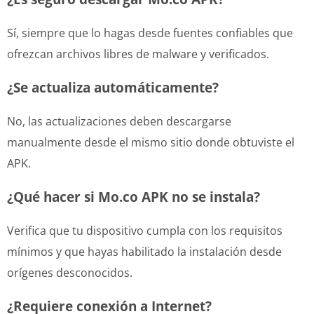
Sí, siempre que lo hagas desde fuentes confiables que
ofrezcan archivos libres de malware y verificados.
¿Se actualiza automáticamente?
No, las actualizaciones deben descargarse
manualmente desde el mismo sitio donde obtuviste el
APK.
¿Qué hacer si Mo.co APK no se instala?
Verifica que tu dispositivo cumpla con los requisitos
mínimos y que hayas habilitado la instalación desde
orígenes desconocidos.
¿Requiere conexión a Internet?