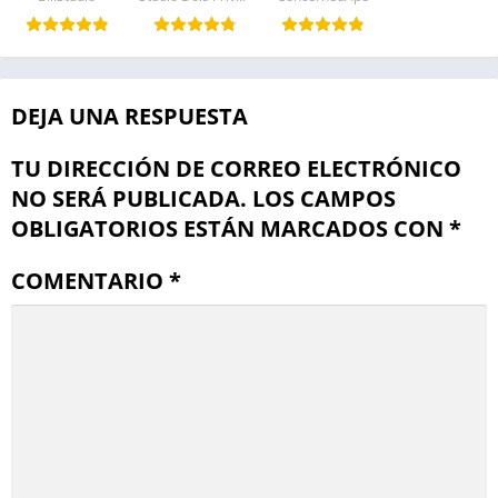
DEJA UNA RESPUESTA
TU DIRECCIÓN DE CORREO ELECTRÓNICO
NO SERÁ PUBLICADA.
LOS CAMPOS
OBLIGATORIOS ESTÁN MARCADOS CON
*
COMENTARIO
*