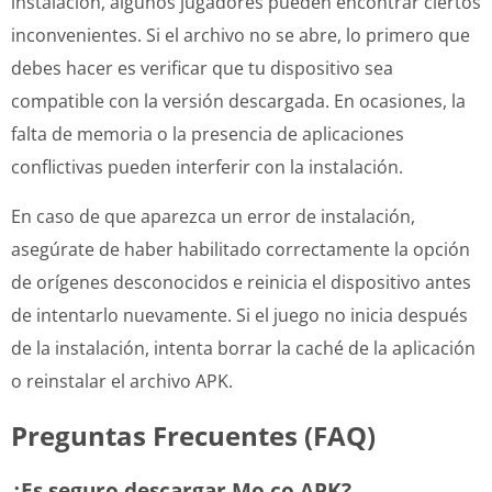
instalación, algunos jugadores pueden encontrar ciertos
inconvenientes. Si el archivo no se abre, lo primero que
debes hacer es verificar que tu dispositivo sea
compatible con la versión descargada. En ocasiones, la
falta de memoria o la presencia de aplicaciones
conflictivas pueden interferir con la instalación.
En caso de que aparezca un error de instalación,
asegúrate de haber habilitado correctamente la opción
de orígenes desconocidos e reinicia el dispositivo antes
de intentarlo nuevamente. Si el juego no inicia después
de la instalación, intenta borrar la caché de la aplicación
o reinstalar el archivo APK.
Preguntas Frecuentes (FAQ)
¿Es seguro descargar Mo.co APK?