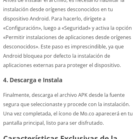
Antes de instalar el archivo, es necesario habilitar la
instalación desde orígenes desconocidos en tu
dispositivo Android. Para hacerlo, dirígete a
«Configuración», luego a «Seguridad» y activa la opción
«Permitir instalaciones de aplicaciones desde orígenes
desconocidos». Este paso es imprescindible, ya que
Android bloquea por defecto la instalación de
aplicaciones externas para proteger el dispositivo.
4. Descarga e Instala
Finalmente, descarga el archivo APK desde la fuente
segura que seleccionaste y procede con la instalación.
Una vez completada, el ícono de Mo.co aparecerá en tu
pantalla principal, listo para ser disfrutado.
Características Exclusivas de la