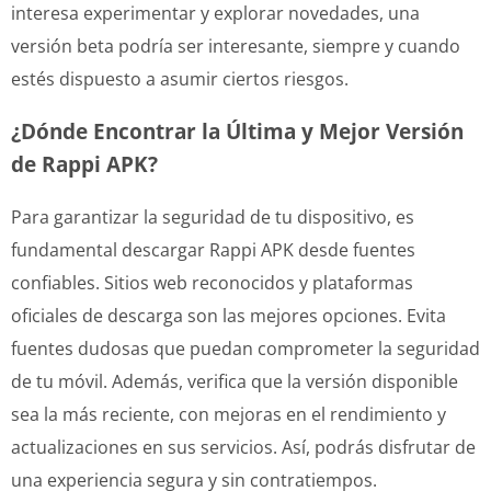
interesa experimentar y explorar novedades, una
versión beta podría ser interesante, siempre y cuando
estés dispuesto a asumir ciertos riesgos.
¿Dónde Encontrar la Última y Mejor Versión
de Rappi APK?
Para garantizar la seguridad de tu dispositivo, es
fundamental descargar Rappi APK desde fuentes
confiables. Sitios web reconocidos y plataformas
oficiales de descarga son las mejores opciones. Evita
fuentes dudosas que puedan comprometer la seguridad
de tu móvil. Además, verifica que la versión disponible
sea la más reciente, con mejoras en el rendimiento y
actualizaciones en sus servicios. Así, podrás disfrutar de
una experiencia segura y sin contratiempos.