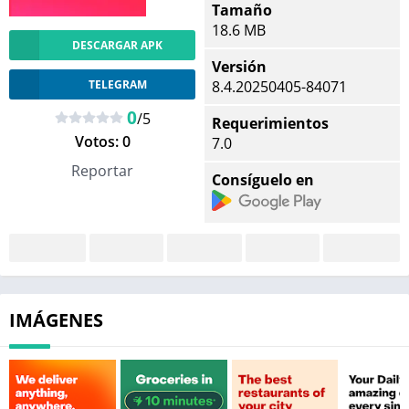
Tamaño
18.6 MB
DESCARGAR APK
Versión
TELEGRAM
8.4.20250405-84071
0
/5
Requerimientos
Votos:
0
7.0
Reportar
Consíguelo en
IMÁGENES