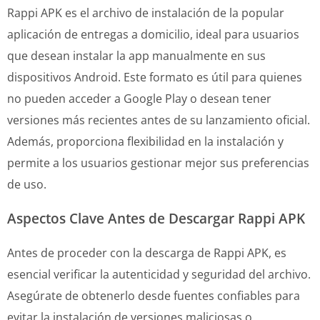
Rappi APK es el archivo de instalación de la popular
aplicación de entregas a domicilio, ideal para usuarios
que desean instalar la app manualmente en sus
dispositivos Android. Este formato es útil para quienes
no pueden acceder a Google Play o desean tener
versiones más recientes antes de su lanzamiento oficial.
Además, proporciona flexibilidad en la instalación y
permite a los usuarios gestionar mejor sus preferencias
de uso.
Aspectos Clave Antes de Descargar Rappi APK
Antes de proceder con la descarga de Rappi APK, es
esencial verificar la autenticidad y seguridad del archivo.
Asegúrate de obtenerlo desde fuentes confiables para
evitar la instalación de versiones maliciosas o