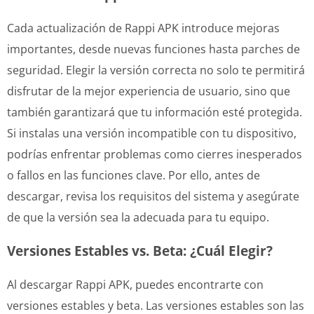
Cada actualización de Rappi APK introduce mejoras
importantes, desde nuevas funciones hasta parches de
seguridad. Elegir la versión correcta no solo te permitirá
disfrutar de la mejor experiencia de usuario, sino que
también garantizará que tu información esté protegida.
Si instalas una versión incompatible con tu dispositivo,
podrías enfrentar problemas como cierres inesperados
o fallos en las funciones clave. Por ello, antes de
descargar, revisa los requisitos del sistema y asegúrate
de que la versión sea la adecuada para tu equipo.
Versiones Estables vs. Beta: ¿Cuál Elegir?
Al descargar Rappi APK, puedes encontrarte con
versiones estables y beta. Las versiones estables son las