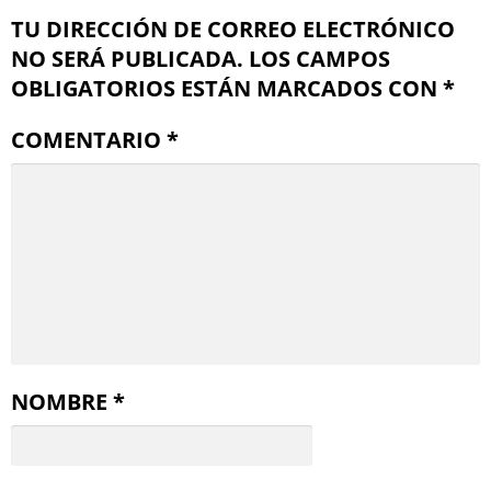
TU DIRECCIÓN DE CORREO ELECTRÓNICO
NO SERÁ PUBLICADA.
LOS CAMPOS
OBLIGATORIOS ESTÁN MARCADOS CON
*
COMENTARIO
*
NOMBRE
*