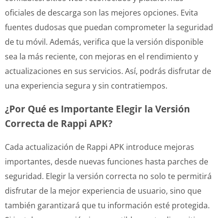
oficiales de descarga son las mejores opciones. Evita
fuentes dudosas que puedan comprometer la seguridad
de tu móvil. Además, verifica que la versión disponible
sea la más reciente, con mejoras en el rendimiento y
actualizaciones en sus servicios. Así, podrás disfrutar de
una experiencia segura y sin contratiempos.
¿Por Qué es Importante Elegir la Versión
Correcta de Rappi APK?
Cada actualización de Rappi APK introduce mejoras
importantes, desde nuevas funciones hasta parches de
seguridad. Elegir la versión correcta no solo te permitirá
disfrutar de la mejor experiencia de usuario, sino que
también garantizará que tu información esté protegida.