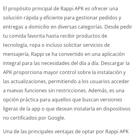
El propósito principal de Rappi APK es ofrecer una
solución rápida y eficiente para gestionar pedidos y
entregas a domicilio en diversas categorías. Desde pedir
tu comida favorita hasta recibir productos de
tecnología, ropa o incluso solicitar servicios de
mensajería, Rappi se ha convertido en una aplicación
integral para las necesidades del día a día. Descargar la
APK proporciona mayor control sobre la instalación y
las actualizaciones, permitiendo a los usuarios acceder
a nuevas funciones sin restricciones. Además, es una
opción práctica para aquellos que buscan versiones
ligeras de la app o que desean instalarla en dispositivos
no certificados por Google.
Una de las principales ventajas de optar por Rappi APK