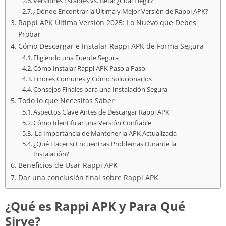
Versiones Estables vs. Beta: ¿Cuál Elegir?
¿Dónde Encontrar la Última y Mejor Versión de Rappi APK?
Rappi APK Última Versión 2025: Lo Nuevo que Debes
Probar
Cómo Descargar e Instalar Rappi APK de Forma Segura
Eligiendo una Fuente Segura
Cómo Instalar Rappi APK Paso a Paso
Errores Comunes y Cómo Solucionarlos
Consejos Finales para una Instalación Segura
Todo lo que Necesitas Saber
Aspectos Clave Antes de Descargar Rappi APK
Cómo Identificar una Versión Confiable
La Importancia de Mantener la APK Actualizada
¿Qué Hacer si Encuentras Problemas Durante la
Instalación?
Beneficios de Usar Rappi APK
Dar una conclusión final sobre Rappi APK
¿Qué es Rappi APK y Para Qué
Sirve?