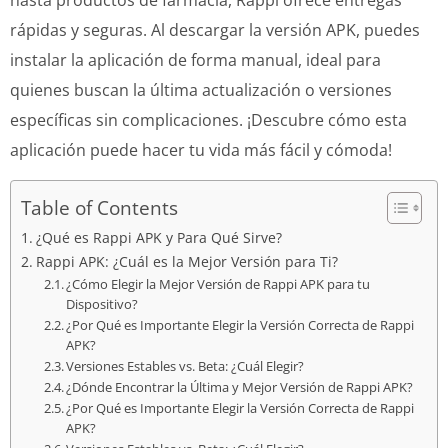
hasta productos de farmacia, Rappi ofrece entregas
rápidas y seguras. Al descargar la versión APK, puedes
instalar la aplicación de forma manual, ideal para
quienes buscan la última actualización o versiones
específicas sin complicaciones. ¡Descubre cómo esta
aplicación puede hacer tu vida más fácil y cómoda!
Table of Contents
¿Qué es Rappi APK y Para Qué Sirve?
Rappi APK: ¿Cuál es la Mejor Versión para Ti?
¿Cómo Elegir la Mejor Versión de Rappi APK para tu
Dispositivo?
¿Por Qué es Importante Elegir la Versión Correcta de Rappi
APK?
Versiones Estables vs. Beta: ¿Cuál Elegir?
¿Dónde Encontrar la Última y Mejor Versión de Rappi APK?
¿Por Qué es Importante Elegir la Versión Correcta de Rappi
APK?