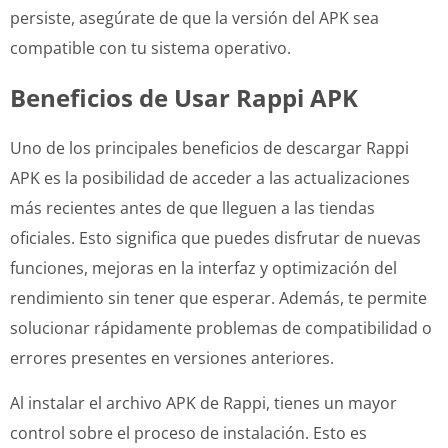
persiste, asegúrate de que la versión del APK sea
compatible con tu sistema operativo.
Beneficios de Usar Rappi APK
Uno de los principales beneficios de descargar Rappi
APK es la posibilidad de acceder a las actualizaciones
más recientes antes de que lleguen a las tiendas
oficiales. Esto significa que puedes disfrutar de nuevas
funciones, mejoras en la interfaz y optimización del
rendimiento sin tener que esperar. Además, te permite
solucionar rápidamente problemas de compatibilidad o
errores presentes en versiones anteriores.
Al instalar el archivo APK de Rappi, tienes un mayor
control sobre el proceso de instalación. Esto es