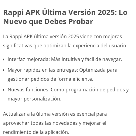
Rappi APK Última Versión 2025: Lo
Nuevo que Debes Probar
La Rappi APK última versión 2025 viene con mejoras
significativas que optimizan la experiencia del usuario:
Interfaz mejorada: Más intuitiva y fácil de navegar.
Mayor rapidez en las entregas: Optimizada para
gestionar pedidos de forma eficiente.
Nuevas funciones: Como programación de pedidos y
mayor personalización.
Actualizar a la última versión es esencial para
aprovechar todas las novedades y mejorar el
rendimiento de la aplicación.