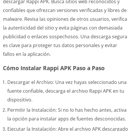
descargar Rappi APK. Busca sitios web reconocidos y
confiables que ofrezcan versiones verificadas y libres de
malware. Revisa las opiniones de otros usuarios, verifica
la autenticidad del sitio y evita páginas con demasiada
publicidad o enlaces sospechosos. Una descarga segura
es clave para proteger tus datos personales y evitar
fallos en la aplicación.
Cómo Instalar Rappi APK Paso a Paso
Descargar el Archivo: Una vez hayas seleccionado una
fuente confiable, descarga el archivo Rappi APK en tu
dispositivo.
Permitir la Instalación: Si no lo has hecho antes, activa
la opción para instalar apps de fuentes desconocidas.
Ejecutar la Instalación: Abre el archivo APK descargado