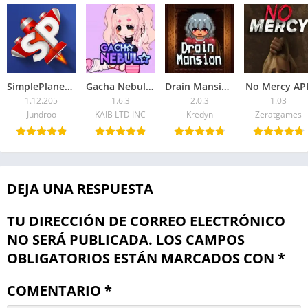
SimplePlanes APK
Gacha Nebula APK
Drain Mansion APK
No Mercy AP
1.12.205
1.6.3
2.0.3
1.03
Jundroo
KAIB LTD INC
Kredyn
Zeratgames
DEJA UNA RESPUESTA
TU DIRECCIÓN DE CORREO ELECTRÓNICO
NO SERÁ PUBLICADA.
LOS CAMPOS
OBLIGATORIOS ESTÁN MARCADOS CON
*
COMENTARIO
*