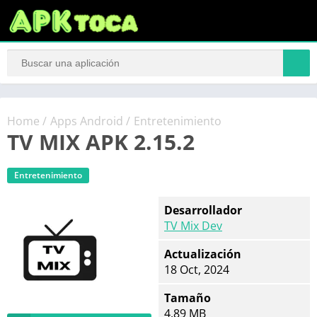
Home
/
Apps Android
/
Entretenimiento
TV MIX APK 2.15.2
Entretenimiento
Desarrollador
TV Mix Dev
Actualización
18 Oct, 2024
Tamaño
4.89 MB