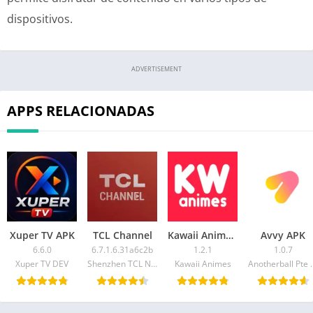
dispositivos.
ADVERTISEMENT
APPS RELACIONADAS
Xuper TV APK
TCL Channel
Kawaii Anime APK
Avvy APK
6.6.0
6.7.1.6.31a6c2b
1.2.1
1.0.7
Xuper TV DEV
Shenzhen TCL New Technology Co. Limited
Kawaii Animes
Anotherb