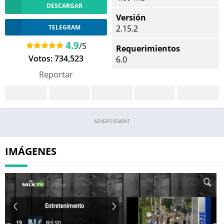
DESCARGAR
Versión
TELEGRAM
2.15.2
4.9
/5
Requerimientos
Votos:
734,523
6.0
Reportar
ADVERTISEMENT
IMÁGENES