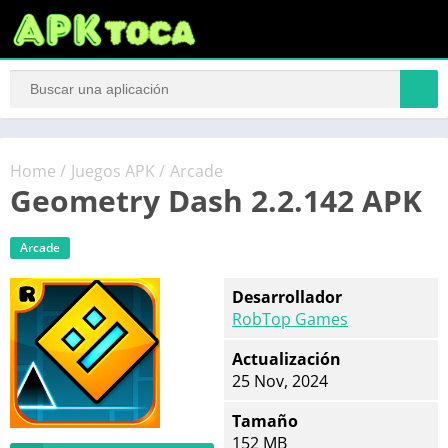
Home
/
Juegos APK
/
Arcade
Geometry Dash 2.2.142 APK
Arcade
Desarrollador
RobTop Games
Actualización
25 Nov, 2024
Tamaño
152 MB