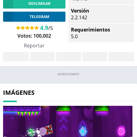
DESCARGAR
Versión
TELEGRAM
2.2.142
4.9
/5
Requerimientos
Votos:
100,002
5.0
Reportar
ADVERTISEMENT
IMÁGENES