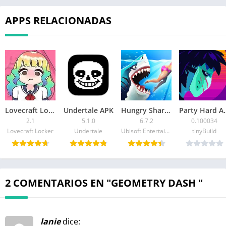
APPS RELACIONADAS
Lovecraft Locker APK
Undertale APK
Hungry Shark World APK
Party 
2.1
5.1.0
6.7.2
0.100034
Lovecraft Locker
Undertale
Ubisoft Entertainment
tinyBuild
2 COMENTARIOS EN "GEOMETRY DASH "
lanie
dice: