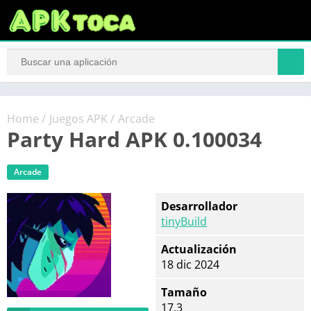
Home
/
Juegos APK
/
Arcade
Party Hard APK 0.100034
Arcade
Desarrollador
tinyBuild
Actualización
18 dic 2024
Tamaño
17.3