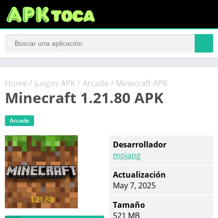
Home
/
Juegos APK
/
Arcade
/ Minecraft APK
Minecraft 1.21.80 APK
Arcade
Desarrollador
mojang
Actualización
May 7, 2025
Tamaño
521 MB