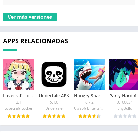
Ver más versiones
APPS RELACIONADAS
Lovecraft Locker APK
Undertale APK
Hungry Shark World APK
Party 
2.1
5.1.0
6.7.2
0.100034
Lovecraft Locker
Undertale
Ubisoft Entertainment
tinyBuild