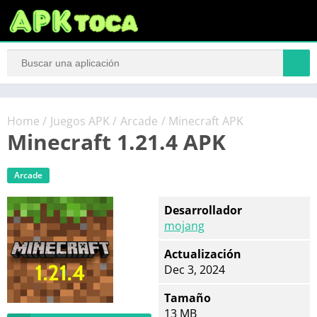
Home
/
Juegos APK
/
Arcade
/ Minecraft APK
Minecraft 1.21.4 APK
Arcade
Desarrollador
mojang
Actualización
Dec 3, 2024
Tamaño
13 MB